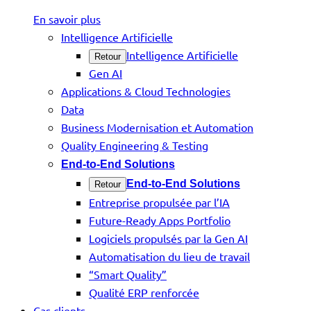
En savoir plus
Intelligence Artificielle
Intelligence Artificielle
Retour
Gen AI
Applications & Cloud Technologies
Data
Business Modernisation et Automation
Quality Engineering & Testing
End-to-End Solutions
End-to-End Solutions
Retour
Entreprise propulsée par l’IA
Future-Ready Apps Portfolio
Logiciels propulsés par la Gen AI
Automatisation du lieu de travail
“Smart Quality”
Qualité ERP renforcée
Cas clients