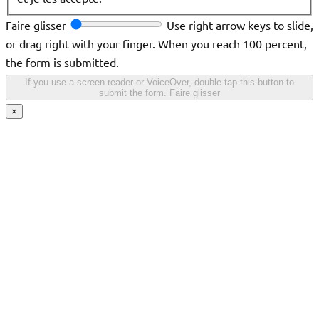
Faire glisser
Use right arrow keys to slide,
or drag right with your finger. When you reach 100 percent,
the form is submitted.
If you use a screen reader or VoiceOver, double-tap this button to
submit the form.
Faire glisser
×