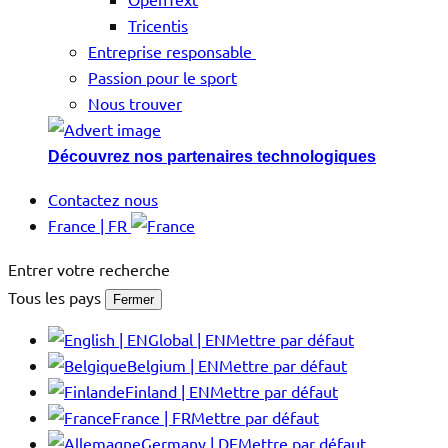
Tricentis
Entreprise responsable
Passion pour le sport
Nous trouver
Découvrez nos partenaires technologiques
Contactez nous
France | FR
Entrer votre recherche
Tous les pays
Fermer
Global | EN
Mettre par défaut
Belgium | EN
Mettre par défaut
Finland | EN
Mettre par défaut
France | FR
Mettre par défaut
Germany | DE
Mettre par défaut