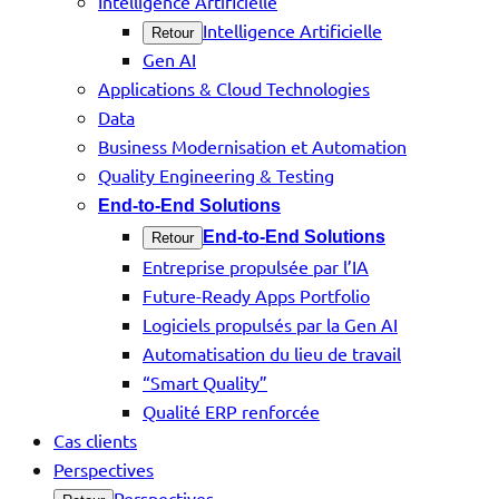
Intelligence Artificielle
Intelligence Artificielle
Retour
Gen AI
Applications & Cloud Technologies
Data
Business Modernisation et Automation
Quality Engineering & Testing
End-to-End Solutions
End-to-End Solutions
Retour
Entreprise propulsée par l’IA
Future-Ready Apps Portfolio
Logiciels propulsés par la Gen AI
Automatisation du lieu de travail
“Smart Quality”
Qualité ERP renforcée
Cas clients
Perspectives
Perspectives