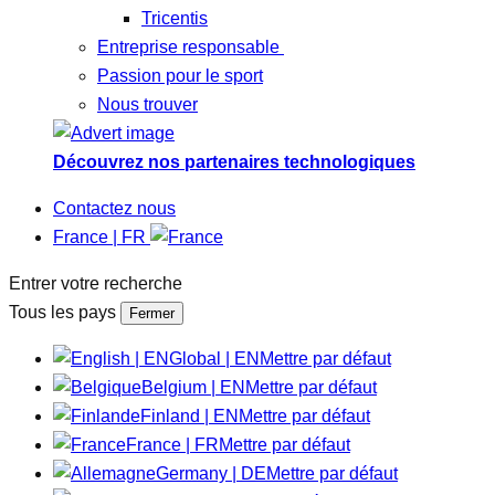
Tricentis
Entreprise responsable
Passion pour le sport
Nous trouver
Découvrez nos partenaires technologiques
Contactez nous
France | FR
Entrer votre recherche
Tous les pays
Fermer
Global | EN
Mettre par défaut
Belgium | EN
Mettre par défaut
Finland | EN
Mettre par défaut
France | FR
Mettre par défaut
Germany | DE
Mettre par défaut