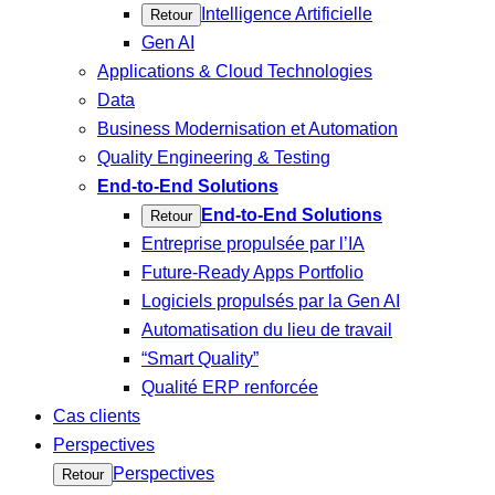
Intelligence Artificielle
Retour
Gen AI
Applications & Cloud Technologies
Data
Business Modernisation et Automation
Quality Engineering & Testing
End-to-End Solutions
End-to-End Solutions
Retour
Entreprise propulsée par l’IA
Future-Ready Apps Portfolio
Logiciels propulsés par la Gen AI
Automatisation du lieu de travail
“Smart Quality”
Qualité ERP renforcée
Cas clients
Perspectives
Perspectives
Retour