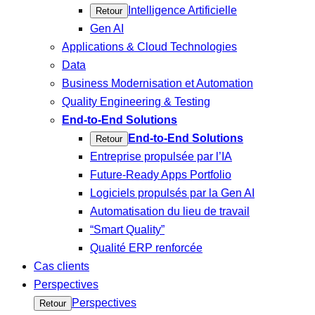
Intelligence Artificielle
Retour
Gen AI
Applications & Cloud Technologies
Data
Business Modernisation et Automation
Quality Engineering & Testing
End-to-End Solutions
End-to-End Solutions
Retour
Entreprise propulsée par l’IA
Future-Ready Apps Portfolio
Logiciels propulsés par la Gen AI
Automatisation du lieu de travail
“Smart Quality”
Qualité ERP renforcée
Cas clients
Perspectives
Perspectives
Retour