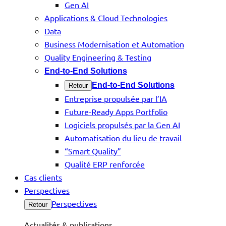
Gen AI
Applications & Cloud Technologies
Data
Business Modernisation et Automation
Quality Engineering & Testing
End-to-End Solutions
End-to-End Solutions
Retour
Entreprise propulsée par l’IA
Future-Ready Apps Portfolio
Logiciels propulsés par la Gen AI
Automatisation du lieu de travail
“Smart Quality”
Qualité ERP renforcée
Cas clients
Perspectives
Perspectives
Retour
Actualités & publications.