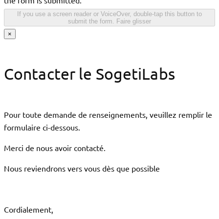
the form is submitted.
If you use a screen reader or VoiceOver, double-tap this button to
submit the form.
Faire glisser
×
Contacter le SogetiLabs
Pour toute demande de renseignements, veuillez remplir le
formulaire ci-dessous.
Merci de nous avoir contacté.
Nous reviendrons vers vous dès que possible
Cordialement,