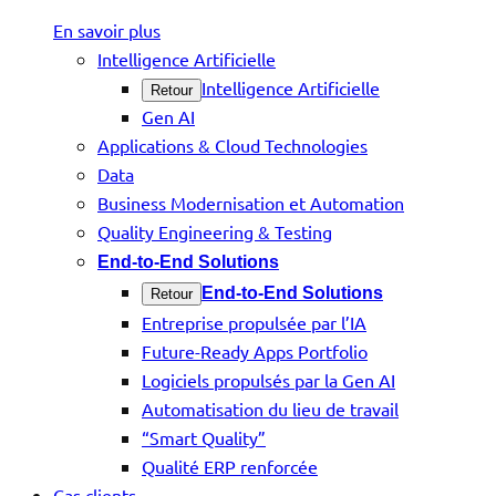
En savoir plus
Intelligence Artificielle
Intelligence Artificielle
Retour
Gen AI
Applications & Cloud Technologies
Data
Business Modernisation et Automation
Quality Engineering & Testing
End-to-End Solutions
End-to-End Solutions
Retour
Entreprise propulsée par l’IA
Future-Ready Apps Portfolio
Logiciels propulsés par la Gen AI
Automatisation du lieu de travail
“Smart Quality”
Qualité ERP renforcée
Cas clients